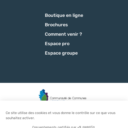
Boutique en ligne
Brochures
Comment venir ?
Espace pro
Espace groupe
Ce site utilise des cookies et vous donne le contrôle sur ce que vous
Mentions légales
-
Politique de confidentialité
-
CGU
-
CGV
-
souhaitez activer.
Plan du site
-
Éditer mes cookies
-
Made with
by
IRIS Interactive
Ce site est protégé par reCAPTCHA. Les
règles de confidentialité
et les
Consentements certifiés par