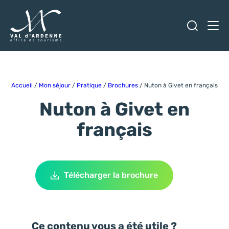
Ouvrir
Men
Val d'Ardenne Tourisme
Accueil
/
Mon séjour
/
Pratique
/
Brochures
/
Nuton à Givet en français
Nuton à Givet en
français
Télécharger la brochure
Ce contenu vous a été utile ?