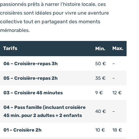
passionnés prêts à narrer l’histoire locale, ces
croisières sont idéales pour vivre une aventure
collective tout en partageant des moments
mémorables.
Tarifs
Max.
Min.
Non comm
06 – Croisière-repas 3h
50 €
–
Non comm
05 – Croisière-repas 2h
35 €
–
03 – Croisière 45 minutes
9 €
12 €
04 – Pass famille (incluant croisière
Non comm
40 €
–
45 min. pour 2 adultes + 2 enfants
01 – Croisière 2h
10 €
18 €