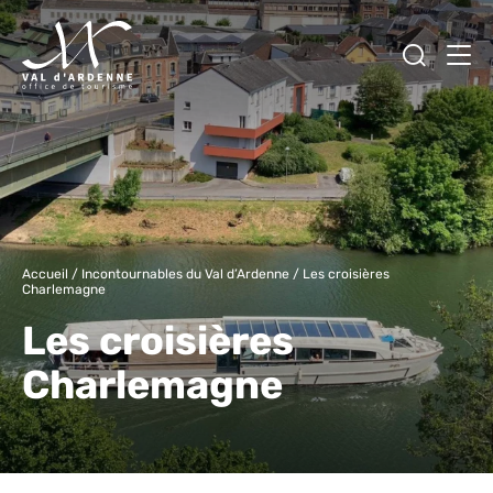
Ouvrir
Men
Val d'Ardenne Tourisme
Accueil
/
Incontournables du Val d’Ardenne
/
Les croisières
Charlemagne
Les croisières
Charlemagne