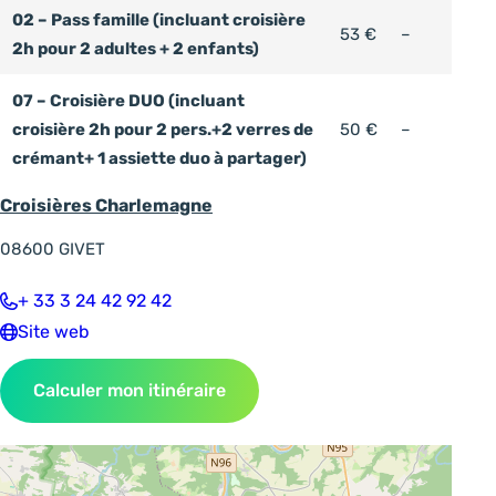
02 – Pass famille (incluant croisière
Non comm
53 €
–
2h pour 2 adultes + 2 enfants)
07 – Croisière DUO (incluant
Non comm
croisière 2h pour 2 pers.+2 verres de
50 €
–
crémant+ 1 assiette duo à partager)
Croisières Charlemagne
08600
GIVET
+ 33 3 24 42 92 42
Site web
Calculer mon itinéraire