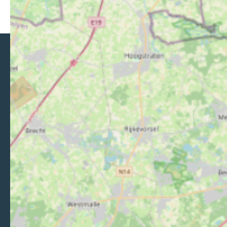
Brochures
Découvrez les brochures de Val d’Ardenne
tourisme.
Feuilleter
Val d’Ardenne Tourisme
+33 (0) 3 24 42 92 42