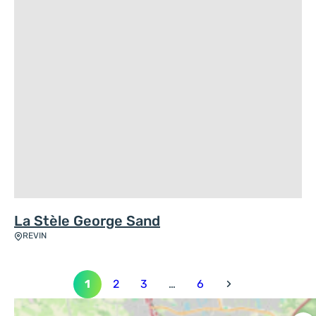
La Stèle George Sand
REVIN
1
2
3
…
6