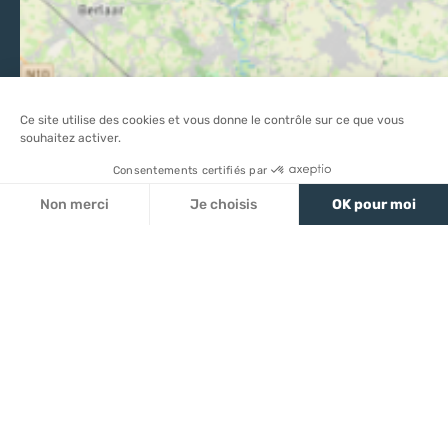
Boutique en ligne
Brochures
Ce site utilise des cookies et vous donne le contrôle sur ce que vous
souhaitez activer.
Comment venir ?
Consentements certifiés par
Espace pro
Non merci
Je choisis
OK pour moi
Espace groupe
Axeptio consent
Plateforme de Gestion du Consentement : Personnalisez vo
Notre plateforme vous permet d'adapter et de gérer vos par
Carte
Filtres
Mentions légales
-
Politique de confidentialité
-
CGU
-
CGV
-
Plan du site
-
Éditer mes cookies
-
Made with
by
IRIS Interactive