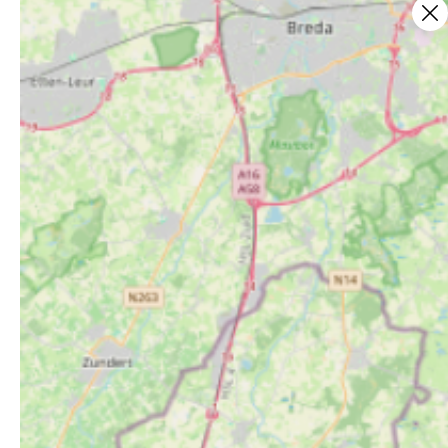
Ce contenu vous a été utile ?
4
Ce contenu vous a été utile
Ce contenu ne vous a pas ét
Partager ce contenu
Partager sur Facebook (nouvelle fenêtre)
Partager sur X / Twitter (nouvelle fe
Partager sur WhatsApp
Partager par mail
Newsletter
Restez informés de toutes les dernières
actualités et bons de Val d’Ardenne tourisme,
abonnez-vous à notre newsletter
S'abonner