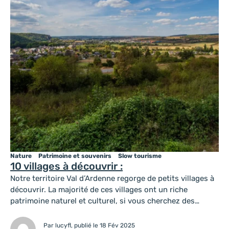
Nature
Patrimoine et souvenirs
Slow tourisme
10 villages à découvrir :
Notre territoire Val d’Ardenne regorge de petits villages à
découvrir. La majorité de ces villages ont un riche
patrimoine naturel et culturel, si vous cherchez des
endroits pour vous ressourcer et vous reconnecter avec
la nature, nos villages sont faits pour vous !
Par lucyfl, publié le 18 Fév 2025