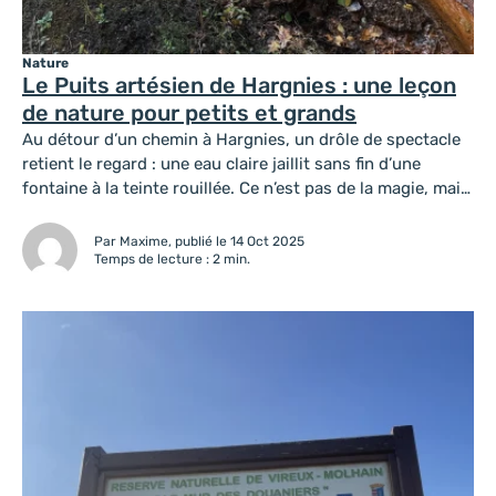
Nature
Le Puits artésien de Hargnies : une leçon
de nature pour petits et grands
Au détour d’un chemin à Hargnies, un drôle de spectacle
retient le regard : une eau claire jaillit sans fin d’une
fontaine à la teinte rouillée. Ce n’est pas de la magie, mais
un phénomène naturel fascinant : le puits artésien. Ici, la
terre semble respirer, offrant aux promeneurs une
Par Maxime, publié le 14 Oct 2025
véritable leçon de nature en...
Temps de lecture : 2 min.