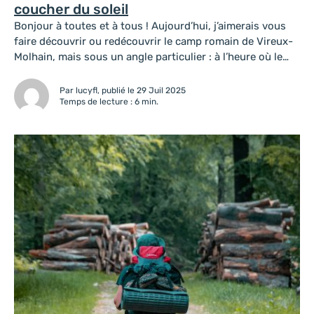
coucher du soleil
Bonjour à toutes et à tous ! Aujourd’hui, j’aimerais vous
faire découvrir ou redécouvrir le camp romain de Vireux-
Molhain, mais sous un angle particulier : à l’heure où le
soleil se couche. Cet endroit, certains d’entre vous le
connaissent déjà, mais j’espère susciter la curiosité de
Par lucyfl, publié le 29 Juil 2025
ceux qui ne l’ont jamais visité. Pour moi, rien...
Temps de lecture : 6 min.