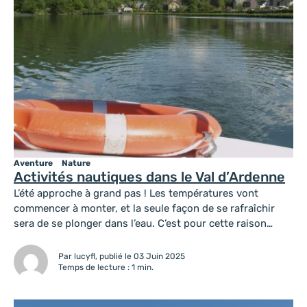
Aventure
Nature
Activités nautiques dans le Val d’Ardenne
L’été approche à grand pas ! Les températures vont
commencer à monter, et la seule façon de se rafraîchir
sera de se plonger dans l’eau. C’est pour cette raison
qu’aujourd’hui je vous fais un récapitulatif de toutes les
activités nautiques de la pointe des Ardennes. À Givet À
Par lucyfl, publié le 03 Juin 2025
Revin À Vireux-Wallerand On veut tout savoir...
Temps de lecture : 1 min.