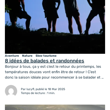
Aventure
Nature
Slow tourisme
8 idées de balades et randonnées
Bonjour à tous, ça y est c’est le retour du printemps, les
températures douces vont enfin être de retour ! C’est
donc la saison idéale pour recommencer à se balader et à
partir en randonnées. Je vous propose donc quelques
circuits à faire dans le Val d’Ardenne. D’autres
Par lucyfl, publié le 18 Mar 2025
randonnées et balades sont à découvrir dans...
Temps de lecture : 1 min.