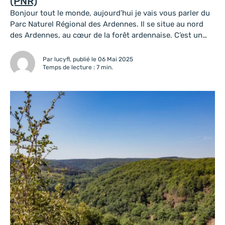
(PNR)
Bonjour tout le monde, aujourd’hui je vais vous parler du
Parc Naturel Régional des Ardennes. Il se situe au nord
des Ardennes, au cœur de la forêt ardennaise. C’est un
lieu naturel incontournable à visiter lorsque vous venez
découvrir notre beau département. Partie 1 : Histoire et
Par lucyfl, publié le 06 Mai 2025
caractéristiques du parc Le Parc Naturel régional est...
Temps de lecture : 7 min.