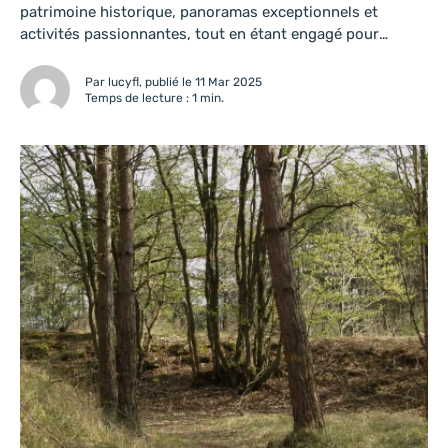
patrimoine historique, panoramas exceptionnels et
activités passionnantes, tout en étant engagé pour
l’environnement. Réservez dès maintenant et plongez
dans une expérience inoubliable !
Par lucyfl, publié le 11 Mar 2025
Temps de lecture : 1 min.