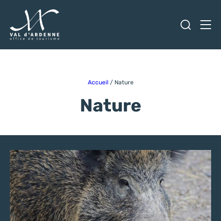
Ouvrir
Men
Val d'Ardenne Tourisme
Accueil
/
Nature
Nature