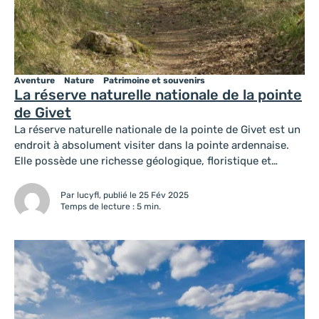
Aventure
Nature
Patrimoine et souvenirs
La réserve naturelle nationale de la pointe
de Givet
La réserve naturelle nationale de la pointe de Givet est un
endroit à absolument visiter dans la pointe ardennaise.
Elle possède une richesse géologique, floristique et
faunistique impressionnante. La réserve naturelle
nationale se trouve dans la pointe de Givet, aux portes de
Par lucyfl, publié le 25 Fév 2025
la Belgique. Elle a une superficie de 354 hectares. Cette
Temps de lecture : 5 min.
réserve a été...