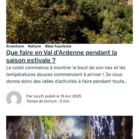
Aventure
Nature
Slow tourisme
Que faire en Val d’Ardenne pendant la
saison estivale ?
Le soleil commence à montrer le bout de son nez et les
températures douces commencent à arriver ! Je vous
donne donc des idées d’activités à faire pendant toute
cette période, afin que vous puissiez vivre un bel été !
Visitez les sites incontournables : Profitez de la saison
Par lucyfl, publié le 15 Avr 2025
estivale pour découvrir les sites incontournables...
Temps de lecture : 3 min.