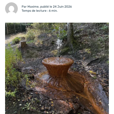
activités à faire par canicule dans nos Ardennes, sans
Par Maxime, publié le 24 Juin 2026
quitter le territoire. Si vous préparez un séjour estival,...
Temps de lecture : 6 min.