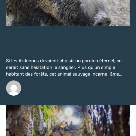
Nature
Le Sanglier des Ardennes : Entre
Mythes, Histoire et Colosse d’Acier
Si les Ardennes devaient choisir un gardien éternel, ce
serait sans hésitation le sanglier. Plus qu’un simple
habitant des forêts, cet animal sauvage incarne l’âme
profonde du territoire : une terre de résistance, de
Par Maxime, publié le 25 Nov 2025
caractère et de mystère. De la mythologie celtique
Temps de lecture : 9 min.
ancienne aux prouesses artistiques contemporaines, le
sanglier est omniprésent dans le Val d’Ardenne....