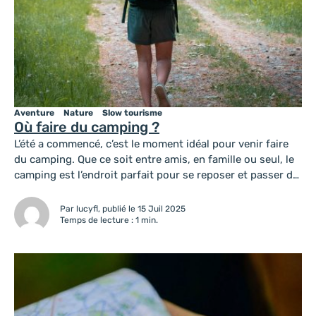
Aventure
Nature
Slow tourisme
Où faire du camping ?
L’été a commencé, c’est le moment idéal pour venir faire
du camping. Que ce soit entre amis, en famille ou seul, le
camping est l’endroit parfait pour se reposer et passer de
bonnes vacances. Je vous propose la liste des campings
du territoire et bien plus… Si vous êtes en camping-car
Par lucyfl, publié le 15 Juil 2025
vous êtes les bienvenus...
Temps de lecture : 1 min.