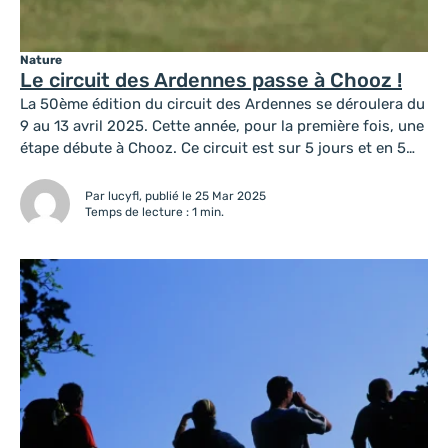
Nature
Le circuit des Ardennes passe à Chooz !
La 50ème édition du circuit des Ardennes se déroulera du
9 au 13 avril 2025. Cette année, pour la première fois, une
étape débute à Chooz. Ce circuit est sur 5 jours et en 5
étapes : 130 équipes de 5 continents ont candidatés, 26
participeront à cette édition 2025 : Si vous êtes en...
Par lucyfl, publié le 25 Mar 2025
Temps de lecture : 1 min.