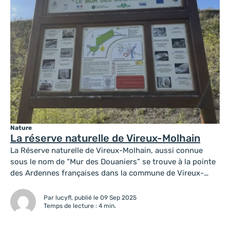
Nature
La réserve naturelle de Vireux-Molhain
La Réserve naturelle de Vireux-Molhain, aussi connue
sous le nom de “Mur des Douaniers” se trouve à la pointe
des Ardennes françaises dans la commune de Vireux-
Molhain. À moins d’un kilomètre de la frontière belge, elle
porte le nom de “Mur des Douaniers” en référence à un
Par lucyfl, publié le 09 Sep 2025
ancien poste de douane situé sur la route...
Temps de lecture : 4 min.