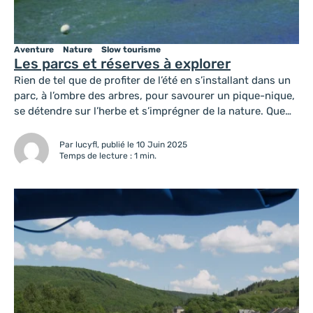
Aventure
Nature
Slow tourisme
Les parcs et réserves à explorer
Rien de tel que de profiter de l’été en s’installant dans un
parc, à l’ombre des arbres, pour savourer un pique-nique,
se détendre sur l’herbe et s’imprégner de la nature. Que
vous soyez en quête de fraîcheur, d’activités en plein air
ou simplement d’un coin paisible pour vous
Par lucyfl, publié le 10 Juin 2025
ressourcer, vous trouverez l’endroit idéal sur notre
Temps de lecture : 1 min.
territoire....