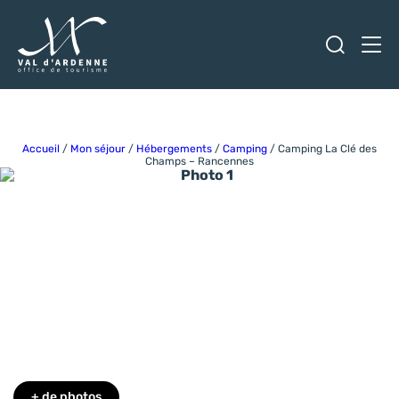
Ouvrir
Men
Val d'Ardenne Tourisme
Accueil
/
Mon séjour
/
Hébergements
/
Camping
/
Camping La Clé des
Champs – Rancennes
Photo 1
Photo 6
Photo 7
Photo 8
+ de photos