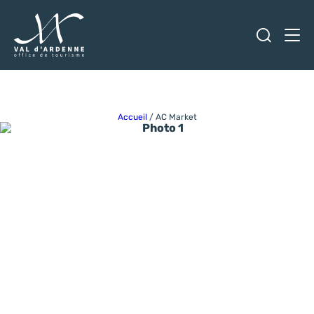
Ouvrir
Men
Val d'Ardenne Tourisme
Accueil
/
AC Market
Photo 1