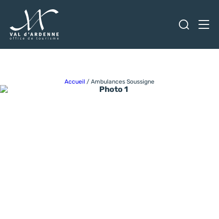
Ouvrir
Men
Val d'Ardenne Tourisme
Accueil
/
Ambulances Soussigne
Photo 1