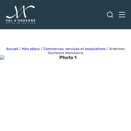
Ouvrir
Men
Val d'Ardenne Tourisme
Accueil
/
Mon séjour
/
Commerces, services et associations
/
Ardennes
Duchesne Menuiserie
Photo 1