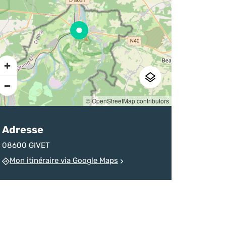
sur la destination
d’un homicide
chineurs
Ardenne
devenu monument
Pratique
© OpenStreetMap contributors
Adresse
08600 GIVET
Mon itinéraire via Google Maps