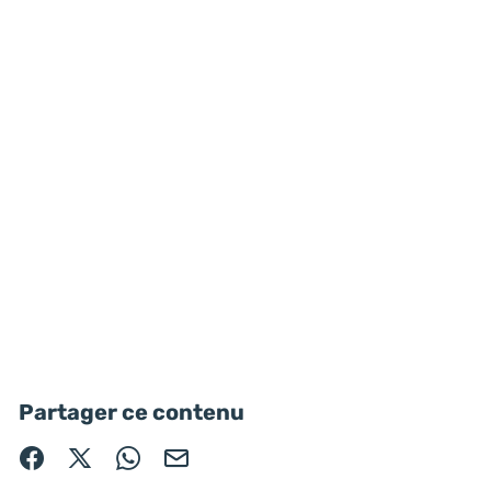
Partager ce contenu
Partager sur Facebook (nouvelle fenêtre)
Partager sur X / Twitter (nouvelle fenêtre)
Partager sur WhatsApp
Partager par mail