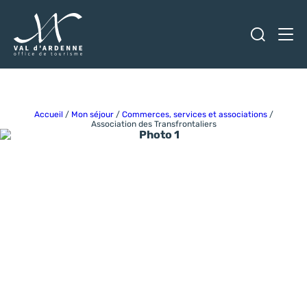
Ouvrir
Men
Val d'Ardenne Tourisme
Accueil
/
Mon séjour
/
Commerces, services et associations
/
Association des Transfrontaliers
Photo 1