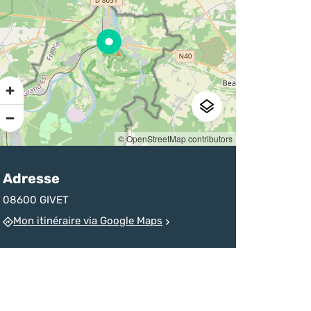
sur la destination
d’un homicide
chineurs
Ardenne
devenu monument
Pratique
© OpenStreetMap contributors
Adresse
08600 GIVET
Mon itinéraire via Google Maps