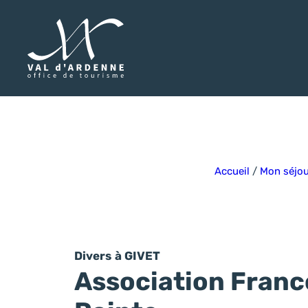
Val d'Ardenne Tourisme
Accueil
/
Mon séjo
Divers
à GIVET
Association Franc