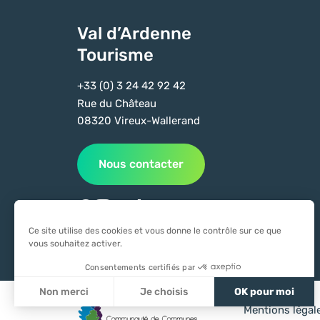
Val d’Ardenne
Tourisme
+33 (0) 3 24 42 92 42
Rue du Château
08320 Vireux-Wallerand
Nous contacter
Suivez-nous sur Facebook
Suivez-nous sur Instagram
Suivez-nous sur Youtube
Suivez-nous sur Tiktok
Ce site utilise des cookies et vous donne le contrôle sur ce que
vous souhaitez activer.
Consentements certifiés par
Non merci
Je choisis
OK pour moi
Mentions légal
Axeptio consent
Plateforme de Gestion du Consentement : Personnali