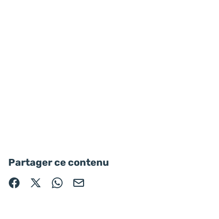
Partager ce contenu
Partager sur Facebook (nouvelle fenêtre)
Partager sur X / Twitter (nouvelle fenêtre)
Partager sur WhatsApp
Partager par mail