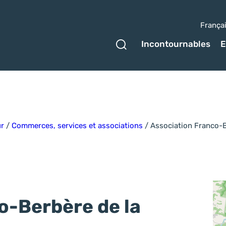
França
Ouvrir le formulaire 
Incontournables
E
ur
/
Commerces, services et associations
/
Association Franco-B
o-Berbère de la