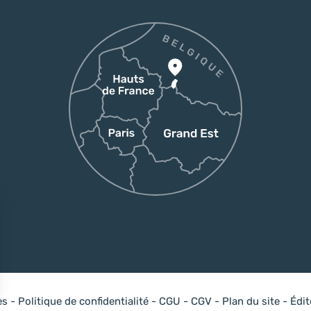
es
-
Politique de confidentialité
-
CGU
-
CGV
-
Plan du site
-
Édi
sez vos Options