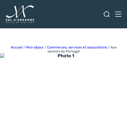
Ouvrir
Men
Val d'Ardenne Tourisme
Accueil
/
Mon séjour
/
Commerces, services et associations
/
Aux
saveurs du Portugal
Photo 1