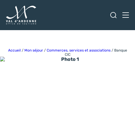
Ouvrir
Men
Val d'Ardenne Tourisme
Accueil
/
Mon séjour
/
Commerces, services et associations
/
Banque
CIC
Photo 1