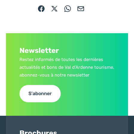
Partager sur Facebook (nouvelle fenêtre)
Partager sur X / Twitter (nouvelle fe
Partager sur WhatsApp
Partager par mail
Newsletter
Restez informés de toutes les dernières
actualités et bons de Val d’Ardenne tourisme,
abonnez-vous à notre newsletter
S'abonner
Brochures