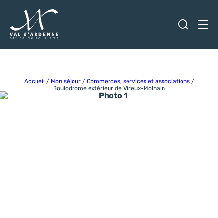
Ouvrir
Men
Val d'Ardenne Tourisme
Accueil
/
Mon séjour
/
Commerces, services et associations
/
Boulodrome extérieur de Vireux-Molhain
Photo 1