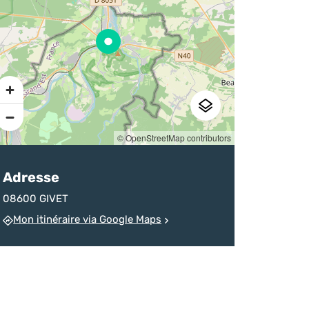
sur la destination
d’un homicide
chineurs
Ardenne
devenu monument
Pratique
© OpenStreetMap contributors
Adresse
08600 GIVET
Mon itinéraire via Google Maps