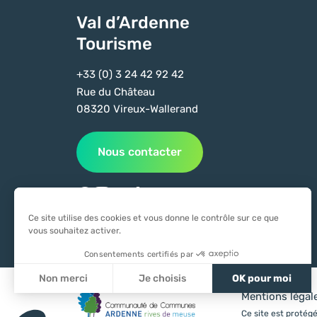
Val d’Ardenne
Tourisme
+33 (0) 3 24 42 92 42
Rue du Château
08320 Vireux-Wallerand
Nous contacter
Suivez-nous sur Facebook
Suivez-nous sur Instagram
Suivez-nous sur Youtube
Suivez-nous sur Tiktok
Ce site utilise des cookies et vous donne le contrôle sur ce que
vous souhaitez activer.
Consentements certifiés par
Non merci
Je choisis
OK pour moi
Mentions légal
Axeptio consent
Plateforme de Gestion du Consentement : Personnali
Ce site est proté