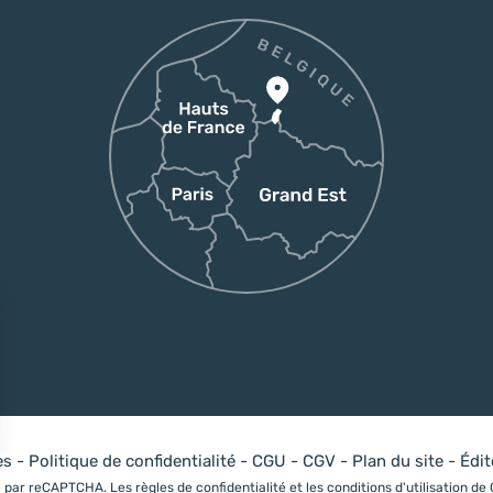
es
-
Politique de confidentialité
-
CGU
-
CGV
-
Plan du site
-
Édi
sez vos Options
gé par reCAPTCHA. Les
règles de confidentialité
et les
conditions d'utilisation
de 