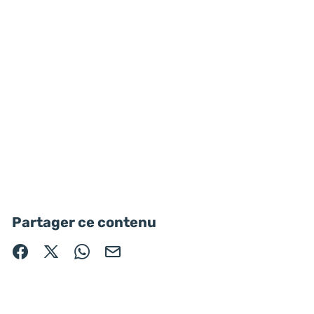
Partager ce contenu
Partager sur Facebook (nouvelle fenêtre)
Partager sur X / Twitter (nouvelle fenêtre)
Partager sur WhatsApp
Partager par mail