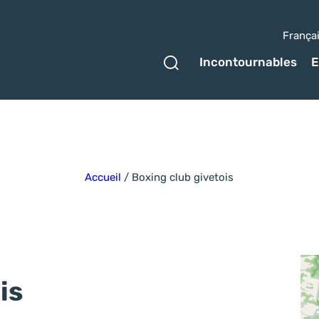
França
Ouvrir le formulaire 
Incontournables
E
Accueil
/
Boxing club givetois
is