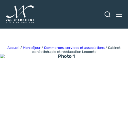
Ouvrir
Men
Val d'Ardenne Tourisme
Accueil
/
Mon séjour
/
Commerces, services et associations
/
Cabinet
balnéothérapie et rééducation Lecomte
Photo 1