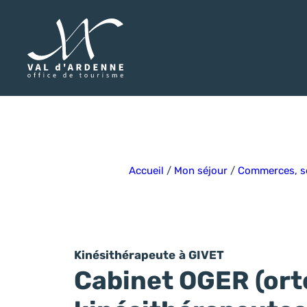
Val d'Ardenne Tourisme
Accueil
/
Mon séjour
/
Commerces, se
Kinésithérapeute
à GIVET
Cabinet OGER (ort