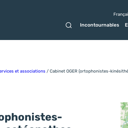
França
Ouvrir le formulaire 
Incontournables
E
rvices et associations
/
Cabinet OGER (ortophonistes-kinésit
ophonistes-