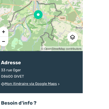
sur la destination
d’un homicide
chineurs
Ardenne
devenu monument
Pratique
© OpenStreetMap contributors
Adresse
33 rue Oger
08600 GIVET
Mon itinéraire via Google Maps
Besoin d'info ?