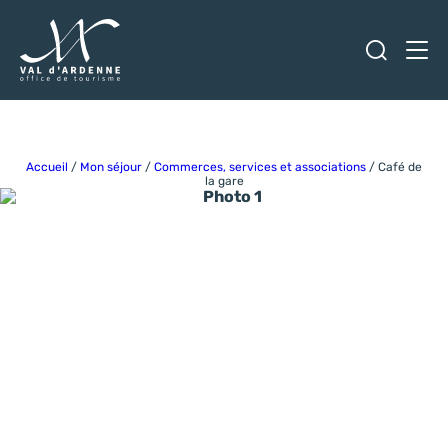
Ouvrir
Men
Val d'Ardenne Tourisme
Accueil
/
Mon séjour
/
Commerces, services et associations
/
Café de
la gare
Photo 1