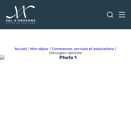
Ouvrir
Men
Val d'Ardenne Tourisme
Accueil
/
Mon séjour
/
Commerces, services et associations
/
Chirurgien-dentiste
Photo 1