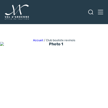
Ouvrir
Men
Val d'Ardenne Tourisme
Accueil
/
Club bouliste revinois
Photo 1