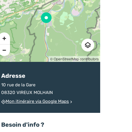
sur la destination
d’un homicide
chineurs
Ardenne
devenu monument
Pratique
© OpenStreetMap contributors
Adresse
10 rue de la Gare
08320 VIREUX MOLHAIN
Mon itinéraire via Google Maps
Besoin d'info ?