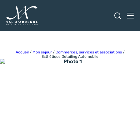
Ouvrir
Men
Val d'Ardenne Tourisme
Accueil
/
Mon séjour
/
Commerces, services et associations
/
Esthétique Detailing Automobile
Photo 1