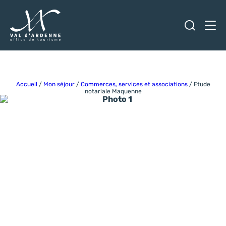
Ouvrir
Men
Val d'Ardenne Tourisme
Accueil
/
Mon séjour
/
Commerces, services et associations
/
Etude
notariale Maquenne
Photo 1