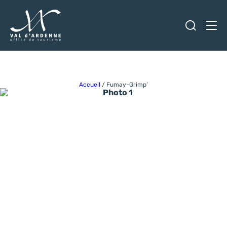
Ouvrir
Men
Val d'Ardenne Tourisme
Accueil
/
Fumay-Grimp’
Photo 1