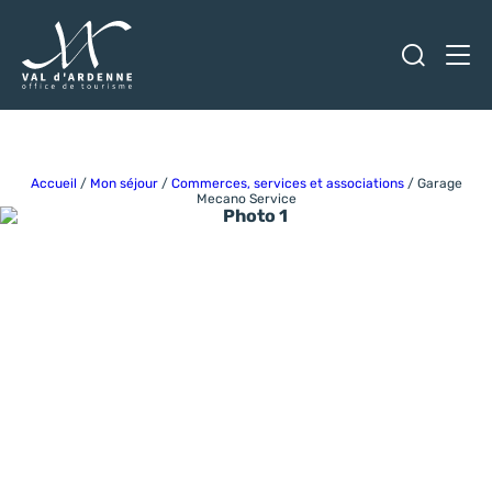
Ouvrir
Men
Val d'Ardenne Tourisme
Accueil
/
Mon séjour
/
Commerces, services et associations
/
Garage
Mecano Service
Photo 1