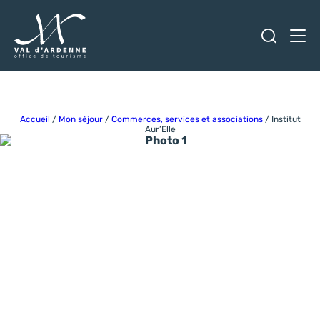
Ouvrir
Men
Val d'Ardenne Tourisme
Accueil
/
Mon séjour
/
Commerces, services et associations
/
Institut
Aur’Elle
Photo 1