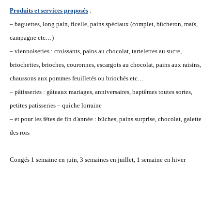
Produits et services proposés
:
– baguettes, long pain, ficelle, pains spéciaux (complet, bûcheron, maïs,
campagne etc…)
– viennoiseries : croissants, pains au chocolat, tartelettes au sucre,
briochettes, brioches, couronnes, escargots au chocolat, pains aux raisins,
chaussons aux pommes feuilletés ou briochés etc…
– pâtisseries : gâteaux mariages, anniversaires, baptêmes toutes sortes,
petites patisseries – quiche lorraine
– et pour les fêtes de fin d'année : bûches, pains surprise, chocolat, galette
des rois
Congés 1 semaine en juin, 3 semaines en juillet, 1 semaine en hiver