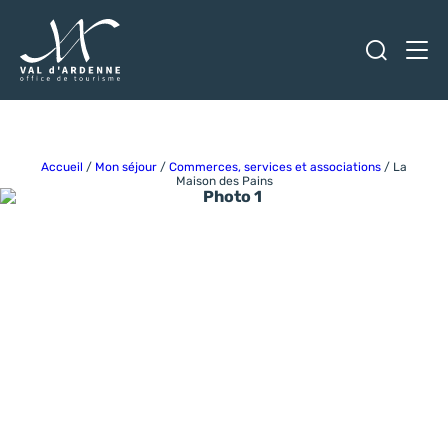
Ouvrir
Men
Val d'Ardenne Tourisme
Accueil
/
Mon séjour
/
Commerces, services et associations
/
La
Maison des Pains
Photo 1