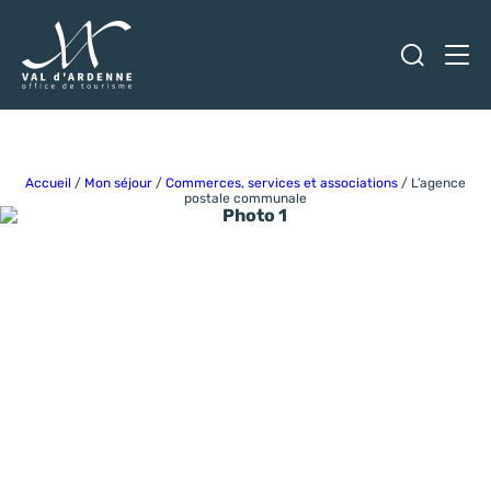
Ouvrir
Men
Val d'Ardenne Tourisme
Accueil
/
Mon séjour
/
Commerces, services et associations
/
L’agence
postale communale
Photo 1