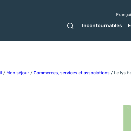
França
Ouvrir le formulaire 
Incontournables
E
l
/
Mon séjour
/
Commerces, services et associations
/
Le lys fl