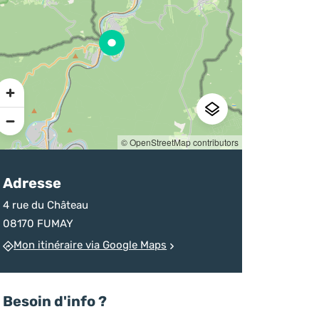
sur la destination
d’un homicide
chineurs
Ardenne
devenu monument
Pratique
© OpenStreetMap contributors
Adresse
4 rue du Château
08170 FUMAY
Mon itinéraire via Google Maps
Besoin d'info ?