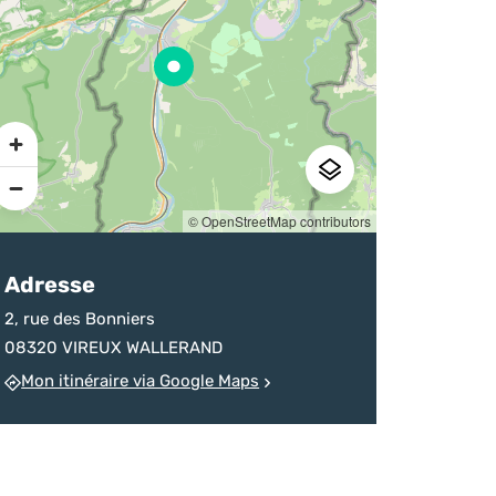
sur la destination
d’un homicide
chineurs
Ardenne
devenu monument
Pratique
© OpenStreetMap contributors
Adresse
2, rue des Bonniers
08320 VIREUX WALLERAND
Mon itinéraire via Google Maps