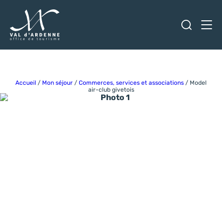
Ouvrir
Men
Val d'Ardenne Tourisme
Accueil
/
Mon séjour
/
Commerces, services et associations
/
Model
air-club givetois
Photo 1