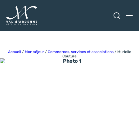
Ouvrir
Men
Val d'Ardenne Tourisme
Accueil
/
Mon séjour
/
Commerces, services et associations
/
Murielle
Couture
Photo 1