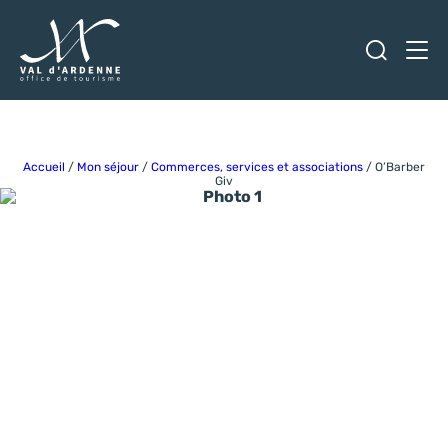
Ouvrir
Men
Val d'Ardenne Tourisme
Accueil
/
Mon séjour
/
Commerces, services et associations
/
O’Barber
Giv
Photo 1