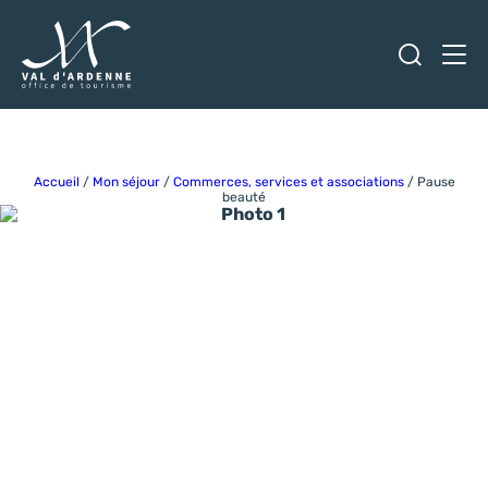
Ouvrir
Men
Val d'Ardenne Tourisme
Accueil
/
Mon séjour
/
Commerces, services et associations
/
Pause
beauté
Photo 1