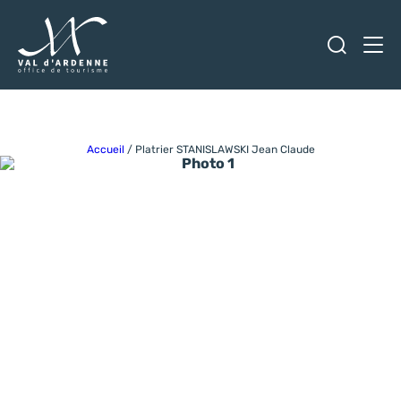
Ouvrir
Men
Val d'Ardenne Tourisme
Accueil
/
Platrier STANISLAWSKI Jean Claude
Photo 1