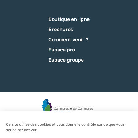
Boutique en ligne
Brochures
Comment venir ?
Espace pro
Espace groupe
Ce site utilise des cookies et vous donne le contrôle sur ce que vous
Mentions légales
-
Politique de confidentialité
-
CGU
-
CGV
-
souhaitez activer.
Plan du site
-
Éditer mes cookies
-
Made with
by
IRIS Interactive
Ce site est protégé par reCAPTCHA. Les
règles de confidentialité
et les