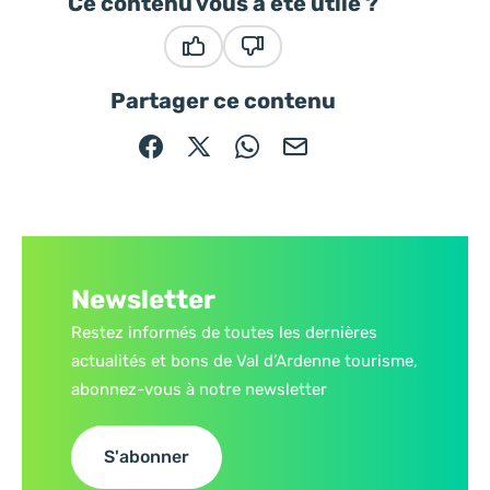
Ce contenu vous a été utile ?
Ce contenu vous a été utile
Ce contenu ne vous a pas été
Partager ce contenu
Partager sur Facebook (nouvelle fenêtre)
Partager sur X / Twitter (nouvelle fe
Partager sur WhatsApp
Partager par mail
Newsletter
Restez informés de toutes les dernières
actualités et bons de Val d’Ardenne tourisme,
abonnez-vous à notre newsletter
S'abonner