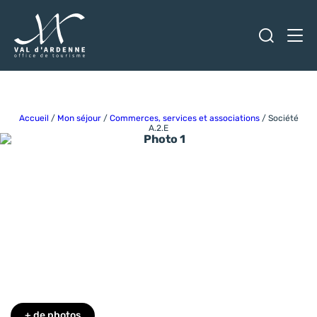
Ouvrir
Men
Val d'Ardenne Tourisme
Accueil
/
Mon séjour
/
Commerces, services et associations
/
Société
A.2.E
Photo 1
+ de photos