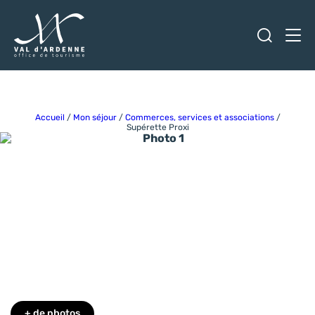
Ouvrir
Men
Val d'Ardenne Tourisme
Accueil
/
Mon séjour
/
Commerces, services et associations
/
Supérette Proxi
Photo 1
+ de photos