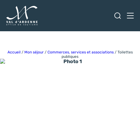
Ouvrir
Men
Val d'Ardenne Tourisme
Accueil
/
Mon séjour
/
Commerces, services et associations
/
Toilettes
publiques
Photo 1