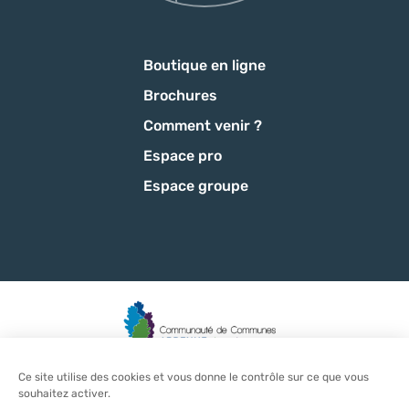
Boutique en ligne
Brochures
Comment venir ?
Espace pro
Espace groupe
Ce site utilise des cookies et vous donne le contrôle sur ce que vous
Mentions légales
-
Politique de confidentialité
-
CGU
-
CGV
-
souhaitez activer.
Plan du site
-
Éditer mes cookies
-
Made with
by
IRIS Interactive