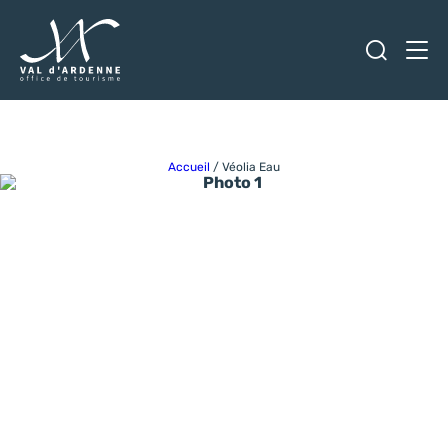
Ouvrir
Men
Val d'Ardenne Tourisme
Accueil
/
Véolia Eau
Photo 1