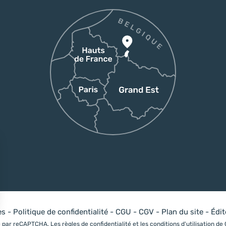
es
-
Politique de confidentialité
-
CGU
-
CGV
-
Plan du site
-
Édi
sez vos Options
gé par reCAPTCHA. Les
règles de confidentialité
et les
conditions d'utilisation
de 