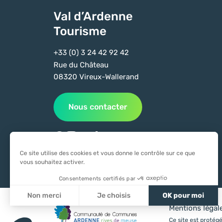
Val d’Ardenne
Tourisme
+33 (0) 3 24 42 92 42
Rue du Château
08320 Vireux-Wallerand
Nous contacter
Suivez-nous sur Facebook
Suivez-nous sur Instagram
Suivez-nous sur Youtube
Suivez-nous sur Tiktok
Ce site utilise des cookies et vous donne le contrôle sur ce que
vous souhaitez activer.
Consentements certifiés par
Non merci
Je choisis
OK pour moi
Mentions légal
Axeptio consent
Plateforme de Gestion du Consentement : Personnali
Ce site est proté