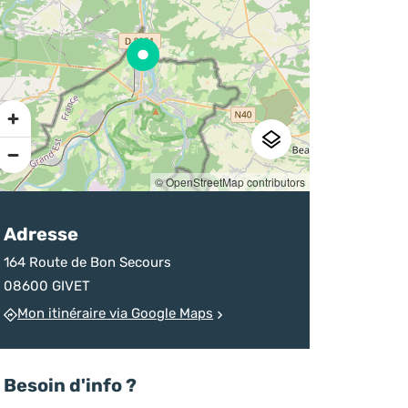
sur la destination
d’un homicide
chineurs
Ardenne
devenu monument
Pratique
© OpenStreetMap contributors
Adresse
164 Route de Bon Secours
08600 GIVET
Mon itinéraire via Google Maps
Besoin d'info ?