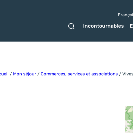
França
Ouvrir le formulaire 
Incontournables
E
ueil
/
Mon séjour
/
Commerces, services et associations
/
Vive