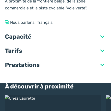
A proximité de la frontière belge, de la zone
commerciale et la piste cyclable "voie verte".
Nous parlons : français
Capacité
Tarifs
Prestations
À découvrir à proximité
Chez Laurette
Ch