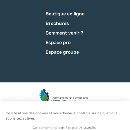
Boutique en ligne
Brochures
Comment venir ?
Espace pro
Espace groupe
Ce site utilise des cookies et vous donne le contrôle sur ce que vous
Mentions légales
-
Politique de confidentialité
-
CGU
-
CGV
-
souhaitez activer.
Plan du site
-
Éditer mes cookies
-
Made with
by
IRIS Interactive
Ce site est protégé par reCAPTCHA. Les
règles de confidentialité
et les
Consentements certifiés par