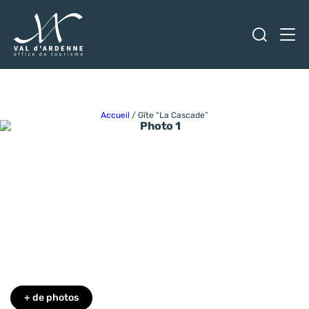
Ouvrir
Men
Val d'Ardenne Tourisme
Accueil
/
Gîte “La Cascade”
Photo 1
Photo 6
Photo 7
Photo 8
Photo 9
+ de photos