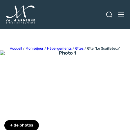
Ouvrir
Men
Val d'Ardenne Tourisme
Accueil
/
Mon séjour
/
Hébergements
/
Gîtes
/
Gîte “Le Scailleteux”
Photo 1
Photo 6
Photo 7
Photo 8
Photo 9
Photo 10
+ de photos