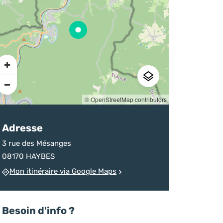
sur la destination
d’un homicide
chineurs
Ardenne
devenu monument
Pratique
© OpenStreetMap contributors
Adresse
3 rue des Mésanges
08170 HAYBES
Mon itinéraire via Google Maps
Besoin d'info ?