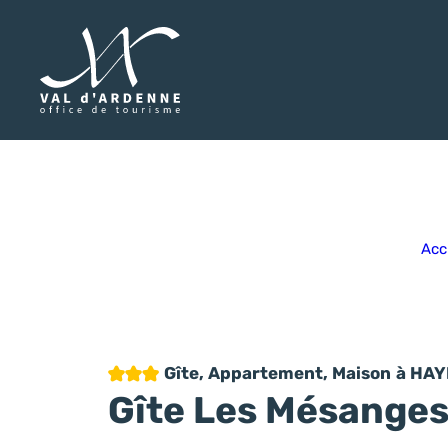
Val d'Ardenne Tourisme
Acc
3 étoiles
Gîte, Appartement, Maison
à HA
Gîte Les Mésanges