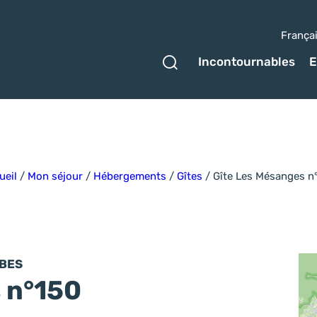
França
Ouvrir le formulaire 
Incontournables
E
ueil
/
Mon séjour
/
Hébergements
/
Gîtes
/
Gîte Les Mésanges n
YBES
 n°150