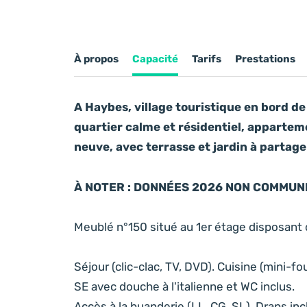
À propos
Capacité
Tarifs
Prestations
A Haybes, village touristique en bord d
quartier calme et résidentiel, appartem
neuve, avec terrasse et jardin à partager
À NOTER : DONNÉES 2026 NON COMMUN
Meublé n°150 situé au 1er étage disposant 
Séjour (clic-clac, TV, DVD). Cuisine (mini-fou
SE avec douche à l'italienne et WC inclus.
Accès à la buanderie (LL, CG, SL). Draps inc