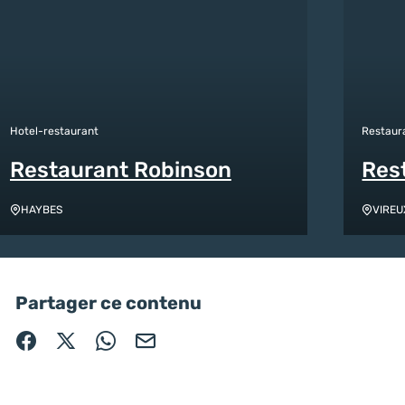
Hotel-restaurant
Restaur
Restaurant Robinson
Res
HAYBES
VIREU
Partager ce contenu
Partager sur Facebook (nouvelle fenêtre)
Partager sur X / Twitter (nouvelle fenêtre)
Partager sur WhatsApp
Partager par mail