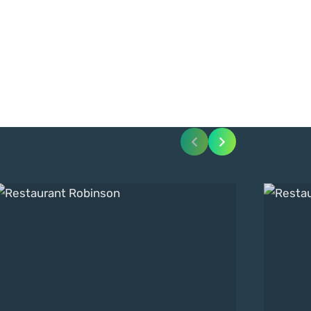
estaurant Robinson
Restauran