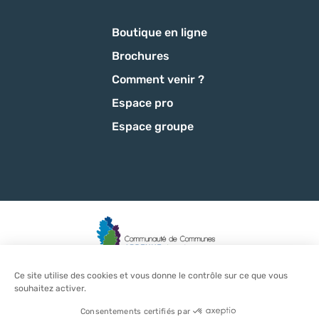
Boutique en ligne
Brochures
Comment venir ?
Espace pro
Espace groupe
Ce site utilise des cookies et vous donne le contrôle sur ce que vous
Mentions légales
-
Politique de confidentialité
-
CGU
-
CGV
-
souhaitez activer.
Plan du site
-
Éditer mes cookies
-
Made with
by
IRIS Interactive
Ce site est protégé par reCAPTCHA. Les
règles de confidentialité
et les
Consentements certifiés par