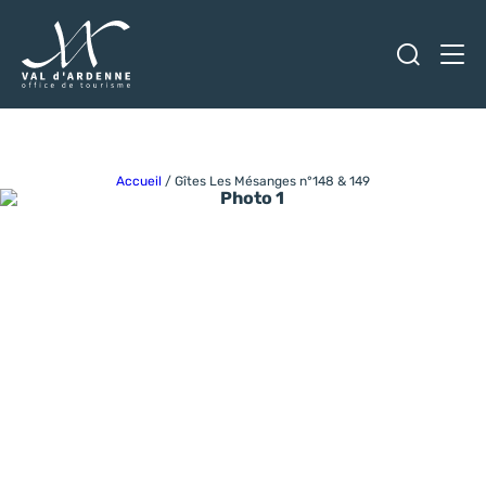
Ouvrir
Men
Val d'Ardenne Tourisme
Accueil
/
Gîtes Les Mésanges n°148 & 149
Photo 1