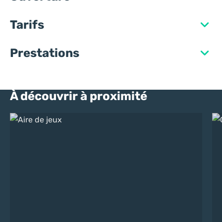
Tarifs
Prestations
À découvrir à proximité
Aire de jeux
Ci