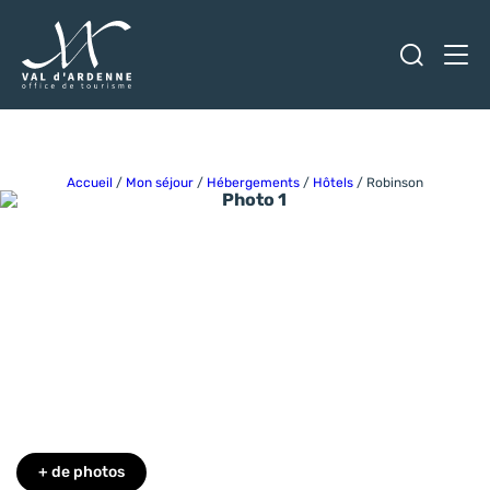
Ouvrir
Men
Val d'Ardenne Tourisme
Accueil
/
Mon séjour
/
Hébergements
/
Hôtels
/
Robinson
Photo 1
Photo 6
Photo 7
+ de photos