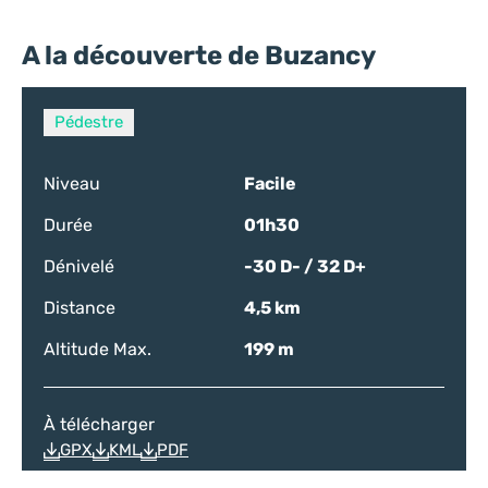
A la découverte de Buzancy
Pédestre
Niveau
Facile
Durée
01h30
Dénivelé
-30 D- / 32 D+
Distance
4,5 km
Altitude Max.
199 m
À télécharger
GPX
KML
PDF