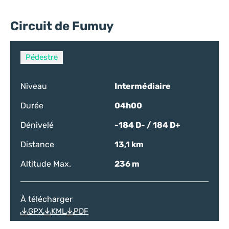
Circuit de Fumuy
Pédestre
Niveau
Intermédiaire
Durée
04h00
Dénivelé
-184 D- / 184 D+
Distance
13,1 km
Altitude Max.
236 m
À télécharger
GPX
KML
PDF