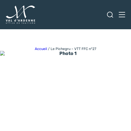
Ouvrir
Men
Val d'Ardenne Tourisme
Accueil
/
Le Pichegru – VTT FFC n°27
Photo 1