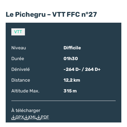
Le Pichegru – VTT FFC n°27
VTT
Niveau
Difficile
Durée
01h30
Dénivelé
-264 D- / 264 D+
Distance
12,2 km
Altitude Max.
315 m
À télécharger
GPX
KML
PDF