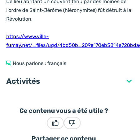
Ce lieu abritant un couvent tenu par des moines de
l'ordre de Saint-Jérôme (hiéronymites) fût détruit à la
Révolution.
https://www.ville-
fumay.net/_files/ugd/4bd50b_209e170eb5814e728bda
Nous parlons : français
Activités
Ce contenu vous a été utile ?
Ce contenu vous a été utile
Ce contenu ne vous a pas été
Partager ce contenu