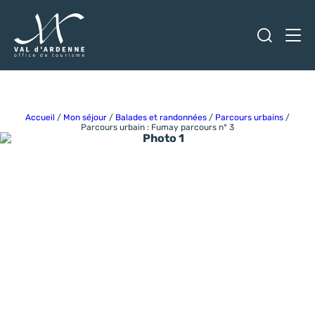
Ouvrir
Men
Val d'Ardenne Tourisme
Accueil
/
Mon séjour
/
Balades et randonnées
/
Parcours urbains
/
Parcours urbain : Fumay parcours n° 3
Photo 1