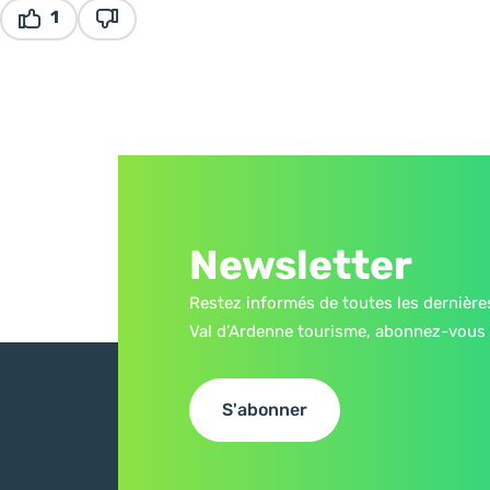
1
Ce contenu vous a été utile
Ce contenu ne vous a pas été utile
Newsletter
Restez informés de toutes les dernière
Val d’Ardenne tourisme, abonnez-vous 
S'abonner