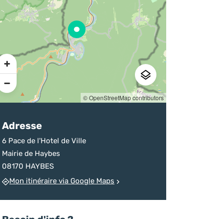
sur la destination
d’un homicide
chineurs
Ardenne
devenu monument
Pratique
© OpenStreetMap contributors
Adresse
6 Pace de l'Hotel de Ville
Mairie de Haybes
08170 HAYBES
Mon itinéraire via Google Maps