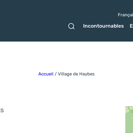
França
Ouvrir le formulaire 
Incontournables
E
Accueil
/
Village de Haybes
ES