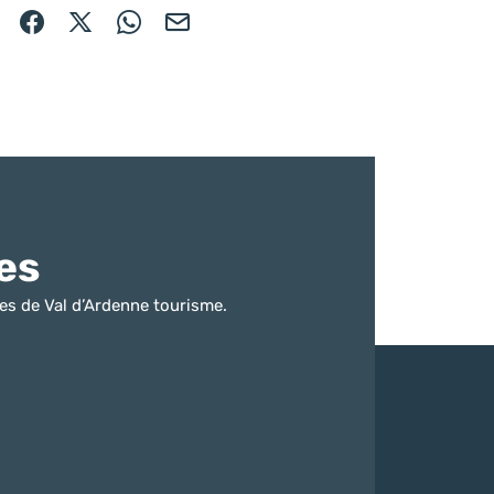
Partager sur Facebook (nouvelle fenêtre)
Partager sur X / Twitter (nouvelle fenêtre)
Partager sur WhatsApp
Partager par mail
es
es de Val d’Ardenne tourisme.